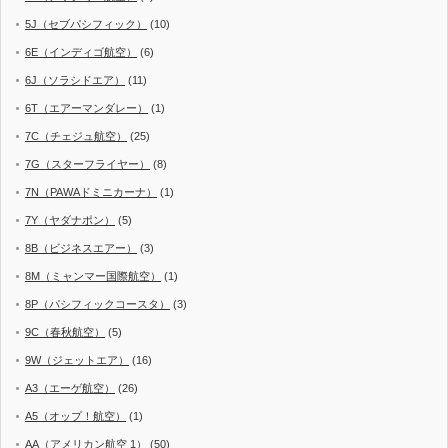
5J（セブパシフィック）
(10)
6E（インディゴ航空）
(6)
6J（ソラシドエア）
(11)
6T（エアーマンダレー）
(1)
7C（チェジュ航空）
(25)
7G（スターフライヤー）
(8)
7N（PAWAドミニカーナ）
(1)
7Y（ヤダナポン）
(5)
8B（ビジネスエアー）
(3)
8M（ミャンマー国際航空）
(1)
8P（パシフィックコースタ）
(3)
9C（春秋航空）
(5)
9W（ジェットエア）
(16)
A3（エーゲ航空）
(26)
A5（オップ！航空）
(1)
AA（アメリカン航空 1）
(50)