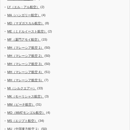
LY（エル・アル航空）
(2)
MA（ハンガリー航空）
(4)
MD（マダガスカル航空）
(8)
ME（ミドルイースト航空）
(2)
MF（厦門アモイ航空）
(15)
MH（マレーシア航空 1）
(50)
MH（マレーシア航空 2）
(50)
MH（マレーシア航空 3）
(50)
MH（マレーシア航空 4）
(51)
MH（マレーシア航空 5）
(7)
MI（シルクエアー）
(33)
MK（モーリシャス航空）
(3)
MM（ピーチ航空）
(31)
MO（MIATモンゴル航空）
(4)
MS（エジプト航空）
(34)
MU（中国東方航空 1）
(50)