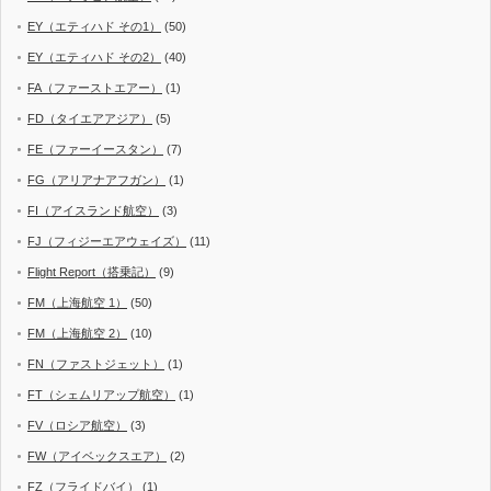
EY（エティハド その1）
(50)
EY（エティハド その2）
(40)
FA（ファーストエアー）
(1)
FD（タイエアアジア）
(5)
FE（ファーイースタン）
(7)
FG（アリアナアフガン）
(1)
FI（アイスランド航空）
(3)
FJ（フィジーエアウェイズ）
(11)
Flight Report（搭乗記）
(9)
FM（上海航空 1）
(50)
FM（上海航空 2）
(10)
FN（ファストジェット）
(1)
FT（シェムリアップ航空）
(1)
FV（ロシア航空）
(3)
FW（アイベックスエア）
(2)
FZ（フライドバイ）
(1)