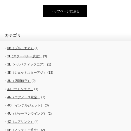
トップページに戻る
カテゴリ
0B（ブルーエア）
(1)
2I（スターペルー航空）
(3)
2L（ヘルベティックエア）
(1)
3K（ジェットスターアジ）
(13)
3U（四川航空）
(9)
4J（サモンエア）
(1)
4N（エアノース航空）
(7)
4O（インテルジェット）
(3)
4U（ジャーマンウイング）
(2)
4Z（エアリンク）
(4)
5E（ノックミニ航空）
(2)