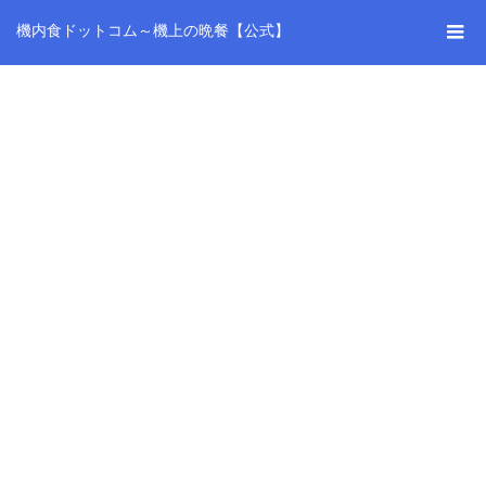
機内食ドットコム～機上の晩餐【公式】