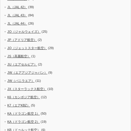
JL（JAL 42）
(39)
JL（JAL 43）
(84)
JL（JAL 44）
(26)
JO（ジャルウェイズ）
(25)
JP（アドリア航空）
(2)
JQ（ジェットスター航空）
(29)
JS（高麗航空）
(1)
JU（エアセルビア）
(2)
JW（エアアジアジャパン）
(9)
JW（バニラエア）
(11)
JX（スターラックス航空）
(10)
K6（カンボジア航空）
(12)
K7（エアKBZ）
(5)
KA（ドラゴン航空 1）
(50)
KA（ドラゴン航空 2）
(19)
KB（ドゥルック航空）
(6)