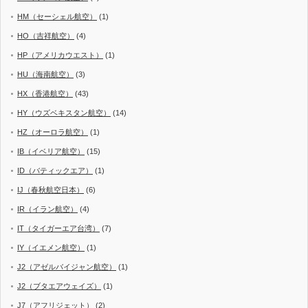
HM（セーシェル航空）
(1)
HO（吉祥航空）
(4)
HP（アメリカウエスト）
(1)
HU（海南航空）
(3)
HX（香港航空）
(43)
HY（ウズベキスタン航空）
(14)
HZ（オーロラ航空）
(1)
IB（イベリア航空）
(15)
ID（バティックエア）
(1)
IJ（春秋航空日本）
(6)
IR（イラン航空）
(4)
IT（タイガーエア台湾）
(7)
IY（イエメン航空）
(1)
J2（アゼルバイジャン航空）
(1)
J2（ブタエアウェイズ）
(1)
J7（アフリジェット）
(2)