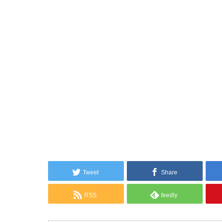
Tweet
Share
RSS
feedly