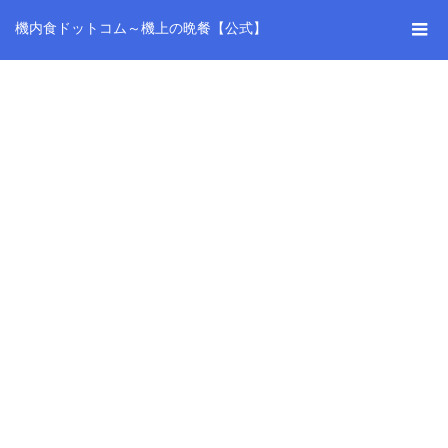
機内食ドットコム～機上の晩餐【公式】