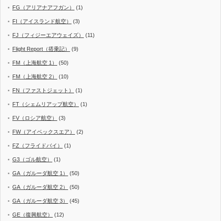
FG（アリアナアフガン）
(1)
FI（アイスランド航空）
(3)
FJ（フィジーエアウェイズ）
(11)
Flight Report（搭乗記）
(9)
FM（上海航空 1）
(50)
FM（上海航空 2）
(10)
FN（ファストジェット）
(1)
FT（シェムリアップ航空）
(1)
FV（ロシア航空）
(3)
FW（アイベックスエア）
(2)
FZ（フライドバイ）
(1)
G3（ゴル航空）
(1)
GA（ガルーダ航空 1）
(50)
GA（ガルーダ航空 2）
(50)
GA（ガルーダ航空 3）
(45)
GE（復興航空）
(12)