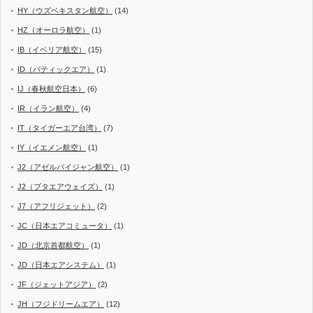
HY（ウズベキスタン航空）
(14)
HZ（オーロラ航空）
(1)
IB（イベリア航空）
(15)
ID（バティックエア）
(1)
IJ（春秋航空日本）
(6)
IR（イラン航空）
(4)
IT（タイガーエア台湾）
(7)
IY（イエメン航空）
(1)
J2（アゼルバイジャン航空）
(1)
J2（ブタエアウェイズ）
(1)
J7（アフリジェット）
(2)
JC（日本エアコミュータ）
(1)
JD（北京首都航空）
(1)
JD（日本エアシステム）
(1)
JF（ジェットアジア）
(2)
JH（フジドリームエア）
(12)